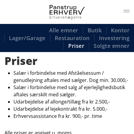
Gå til hovedindhold
Alle emner
Butik
Kontor
Lager/Garage
Restauration
Investering
Priser
Solgte emner
Priser
Salær i forbindelse med Afståelsessum /
genudlejning aftales med sælger. Dog min. 30.000,-
Salær i forbindelse med salg af ejerlejlighedsbutik
aftales særskilt med sælger.
Udarbejdelse af allonge/tillæg fra kr 2.500,-
Udarbejdelse af lejekontrakt fra kr. 5.000,-
Erhvervsassistance fra kr. 900,- pr. time
Alle priser er angivet u. moms.