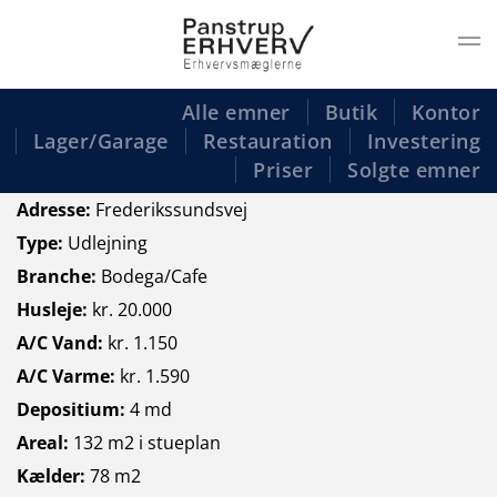
Gå til hovedindhold
Alle emner
Butik
Kontor
Lager/Garage
Restauration
Investering
Priser
Solgte emner
Adresse:
Frederikssundsvej
Type:
Udlejning
Branche:
Bodega/Cafe
Husleje:
kr. 20.000
A/C Vand:
kr. 1.150
A/C Varme:
kr. 1.590
Depositium:
4 md
Areal:
132 m2 i stueplan
Kælder:
78 m2